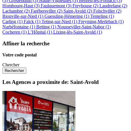
(3)
Grostenquin (3)
Haute-Vigneulles (3)
Behren-lès-Forbach (3)
Hombourg-Haut (3)
Faulquemont (3)
Freybouse (2)
Laudrefang (2)
Lachambre (2)
Farébersviller (2)
Saint-Avold (2)
Folschviller (2)
Bionville-sur-Nied (1)
Guessling-Hémering (1)
Tenteling (1)
Carling (1)
Falck (1)
Teting-sur-Nied (1)
Freyming-Merlebach (1)
Narbéfontaine (1)
Betting (1)
Nousseviller-Saint-Nabor (1)
Cocheren (1)
L’Hôpital (1)
Lixing-lès-Saint-Avold (1)
Affiner la recherche
Votre code postal
Chercher
Les Agences a proximite de: Saint-Avold