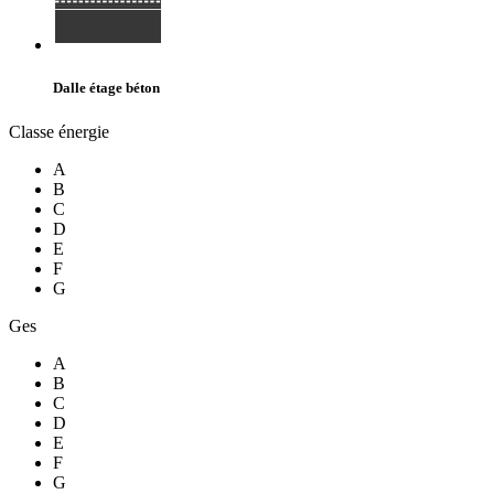
Dalle étage béton
Classe énergie
A
B
C
D
E
F
G
Ges
A
B
C
D
E
F
G