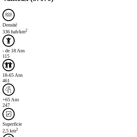
Densité
2
336 hab/km
- de 18 Ans
115
18-65 Ans
461
+65 Ans
247
Superficie
2
2,5 km