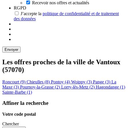
Recevoir nos offres et actualités
RGPD
J’accepte la
politique de confidentialité et de traitement
des données
Les offres proches de la ville de
Vantoux
(57070)
Roncourt (9)
Chieulles (8)
Pontoy (4)
Woippy (3)
Pange (3)
La
Maxe (3)
Pournoy-la-Grasse (2)
Lorry-lès-Metz (2)
Hagondange (1)
Sainte-Barbe (1)
Affiner la recherche
Votre code postal
Chercher