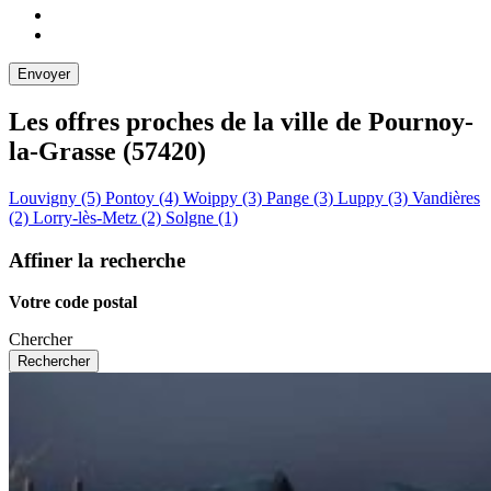
Les offres proches de la ville de
Pournoy-
la-Grasse
(57420)
Louvigny (5)
Pontoy (4)
Woippy (3)
Pange (3)
Luppy (3)
Vandières
(2)
Lorry-lès-Metz (2)
Solgne (1)
Affiner la recherche
Votre code postal
Chercher