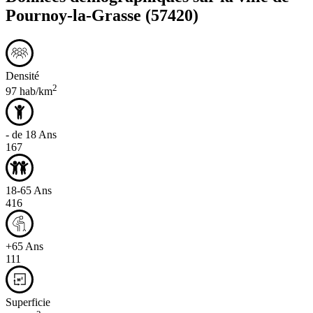
Pournoy-la-Grasse
(57420)
Densité
2
97 hab/km
- de 18 Ans
167
18-65 Ans
416
+65 Ans
111
Superficie