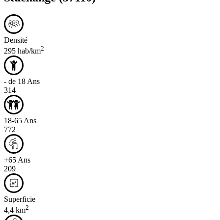
Densité
2
295 hab/km
- de 18 Ans
314
18-65 Ans
772
+65 Ans
209
Superficie
2
4,4 km