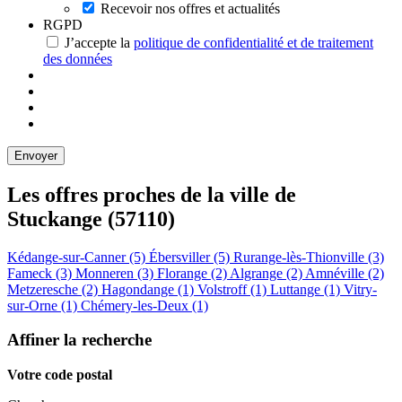
Recevoir nos offres et actualités
RGPD
J’accepte la
politique de confidentialité et de traitement
des données
Les offres proches de la ville de
Stuckange
(57110)
Kédange-sur-Canner (5)
Ébersviller (5)
Rurange-lès-Thionville (3)
Fameck (3)
Monneren (3)
Florange (2)
Algrange (2)
Amnéville (2)
Metzeresche (2)
Hagondange (1)
Volstroff (1)
Luttange (1)
Vitry-
sur-Orne (1)
Chémery-les-Deux (1)
Affiner la recherche
Votre code postal