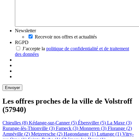
Newsletter
Recevoir nos offres et actualités
RGPD
J’accepte la
politique de confidentialité et de traitement
des données
Les offres proches de la ville de
Volstroff
(57940)
Chieulles (8)
Kédange-sur-Canner (5)
Ébersviller (5)
La Maxe (3)
Rurange-lès-Thionville (3)
Fameck (3)
Monneren (3)
Florange (2)
Amnéville (2)
Metzeresche (2)
Hagondange (1)
Luttange (1)
Vitry-