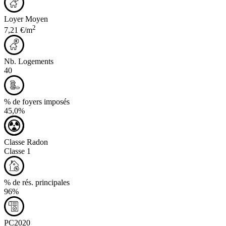
Loyer Moyen
2
7,21 €/m
Nb. Logements
40
% de foyers imposés
45,0%
Classe Radon
Classe 1
% de rés. principales
96%
PC2020