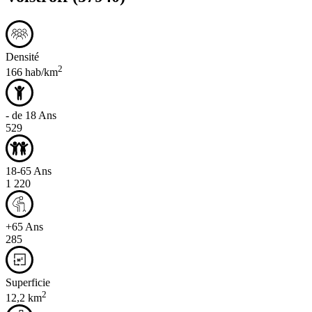
Densité
2
166 hab/km
- de 18 Ans
529
18-65 Ans
1 220
+65 Ans
285
Superficie
2
12,2 km