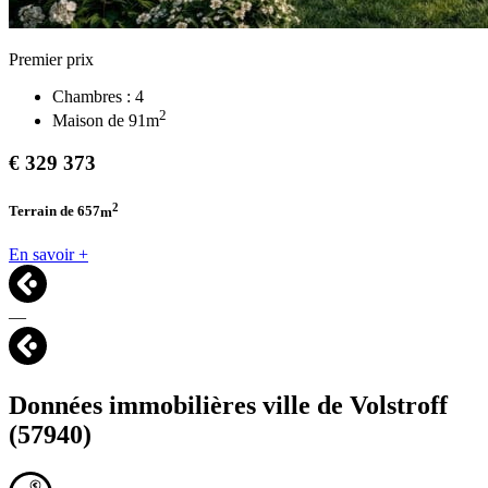
Premier prix
Chambres :
4
2
Maison de
91
m
€
329 373
2
Terrain de 657
m
En savoir +
—
Données immobilières ville de
Volstroff
(57940)