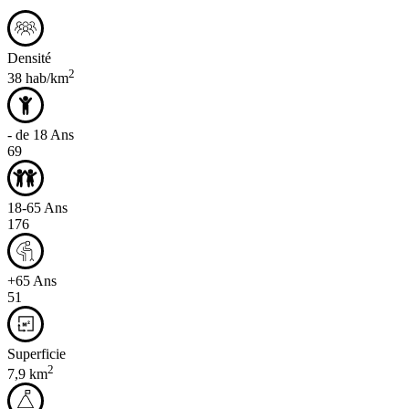
Densité
2
38 hab/km
- de 18 Ans
69
18-65 Ans
176
+65 Ans
51
Superficie
2
7,9 km