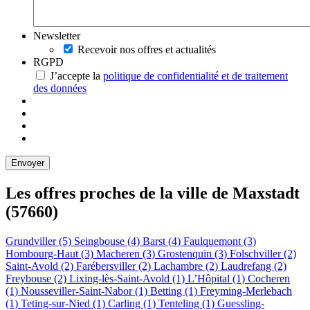
Newsletter
Recevoir nos offres et actualités
RGPD
J’accepte la
politique de confidentialité et de traitement
des données
Les offres proches de la ville de
Maxstadt
(57660)
Grundviller (5)
Seingbouse (4)
Barst (4)
Faulquemont (3)
Hombourg-Haut (3)
Macheren (3)
Grostenquin (3)
Folschviller (2)
Saint-Avold (2)
Farébersviller (2)
Lachambre (2)
Laudrefang (2)
Freybouse (2)
Lixing-lès-Saint-Avold (1)
L’Hôpital (1)
Cocheren
(1)
Nousseviller-Saint-Nabor (1)
Betting (1)
Freyming-Merlebach
(1)
Teting-sur-Nied (1)
Carling (1)
Tenteling (1)
Guessling-