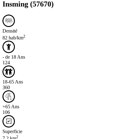
Insming
(57670)
Densité
2
82 hab/km
- de 18 Ans
124
18-65 Ans
360
+65 Ans
106
Superficie
2
7,2 km