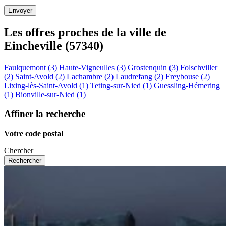
Les offres proches de la ville de
Eincheville
(57340)
Faulquemont (3)
Haute-Vigneulles (3)
Grostenquin (3)
Folschviller
(2)
Saint-Avold (2)
Lachambre (2)
Laudrefang (2)
Freybouse (2)
Lixing-lès-Saint-Avold (1)
Teting-sur-Nied (1)
Guessling-Hémering
(1)
Bionville-sur-Nied (1)
Affiner la recherche
Votre code postal
Chercher