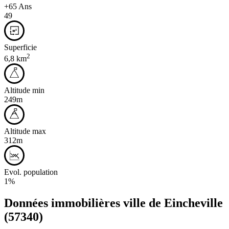
+65 Ans
49
Superficie
2
6,8 km
Altitude min
249m
Altitude max
312m
Evol. population
1%
Données immobilières ville de
Eincheville
(57340)