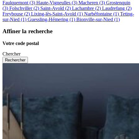
Faulquemont (3)
Haute-Vigneulles (3)
Macheren (3)
Grostenquin
(3)
Folschviller (2)
Saint-Avold (2)
Lachambre (2)
Laudrefang (2)
Freybouse (2)
Lixing-lès-Saint-Avold (1)
Narbéfontaine (1)
Teting-
sur-Nied (1)
Guessling-Hémering (1)
Bionville-sur-Nied (1)
Affiner la recherche
Votre code postal
Chercher