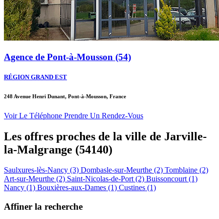
Agence de Pont-à-Mousson (54)
RÉGION GRAND EST
248 Avenue Henri Dunant, Pont-à-Mousson, France
Voir Le Téléphone
Prendre Un Rendez-Vous
Les offres proches de la ville de
Jarville-
la-Malgrange
(54140)
Saulxures-lès-Nancy (3)
Dombasle-sur-Meurthe (2)
Tomblaine (2)
Art-sur-Meurthe (2)
Saint-Nicolas-de-Port (2)
Buissoncourt (1)
Nancy (1)
Bouxières-aux-Dames (1)
Custines (1)
Affiner la recherche