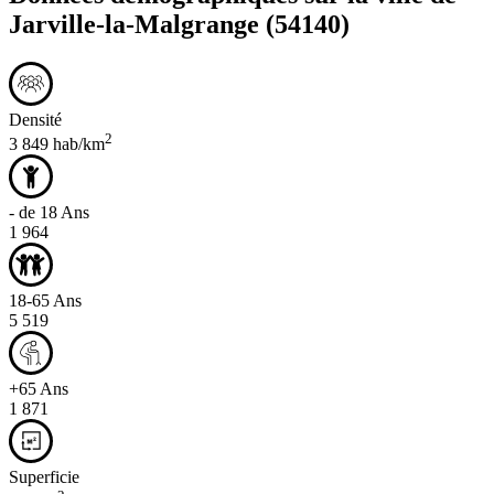
Jarville-la-Malgrange
(54140)
Densité
2
3 849 hab/km
- de 18 Ans
1 964
18-65 Ans
5 519
+65 Ans
1 871
Superficie