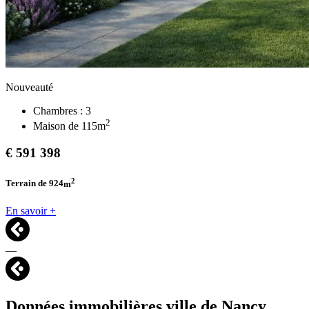
Nouveauté
Chambres :
3
2
Maison de
115
m
€
591 398
2
Terrain de 924
m
En savoir +
—
Données immobilières ville de
Nancy