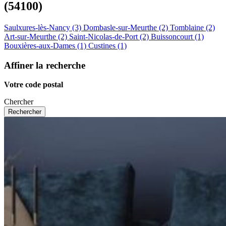
(54100)
Saulxures-lès-Nancy (3)
Dombasle-sur-Meurthe (2)
Tomblaine (2)
Art-sur-Meurthe (2)
Saint-Nicolas-de-Port (2)
Buissoncourt (1)
Bouxières-aux-Dames (1)
Custines (1)
Affiner la recherche
Votre code postal
Chercher