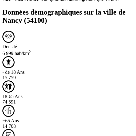
Données démographiques sur la ville de
Nancy
(54100)
Densité
2
6 999 hab/km
- de 18 Ans
15 759
18-65 Ans
74 591
+65 Ans
14 708