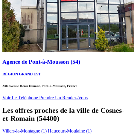
Agence de Pont-à-Mousson (54)
RÉGION GRAND EST
248 Avenue Henri Dunant, Pont-à-Mousson, France
Voir Le Téléphone
Prendre Un Rendez-Vous
Les offres proches de la ville de
Cosnes-
et-Romain
(54400)
Villers-la-Montagne (1)
Haucourt-Moulaine (1)