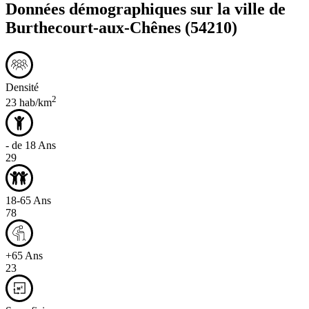
Données démographiques sur la ville de
Burthecourt-aux-Chênes
(54210)
Densité
2
23 hab/km
- de 18 Ans
29
18-65 Ans
78
+65 Ans
23