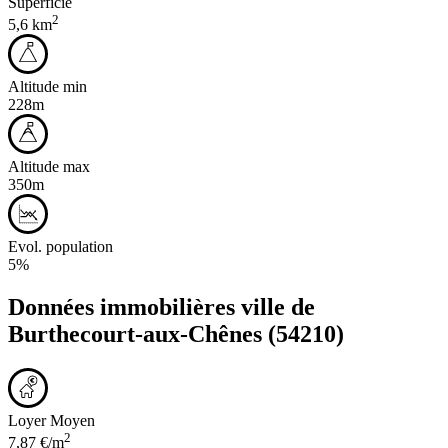
Superficie
2
5,6 km
Altitude min
228m
Altitude max
350m
Evol. population
5%
Données immobilières ville de
Burthecourt-aux-Chênes
(54210)
Loyer Moyen
2
7,87 €/m