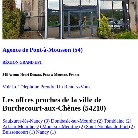
Agence de Pont-à-Mousson (54)
RÉGION GRAND EST
248 Avenue Henri Dunant, Pont-à-Mousson, France
Voir Le Téléphone
Prendre Un Rendez-Vous
Les offres proches de la ville de
Burthecourt-aux-Chênes
(54210)
Saulxures-lès-Nancy (3)
Dombasle-sur-Meurthe (2)
Tomblaine (2)
Art-sur-Meurthe (2)
Mont-sur-Meurthe (2)
Saint-Nicolas-de-Port (2)
Buissoncourt (1)
Nancy (1)