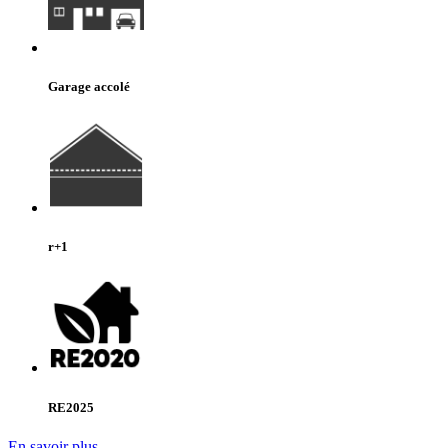
Garage accolé
r+1
RE2025
En savoir plus