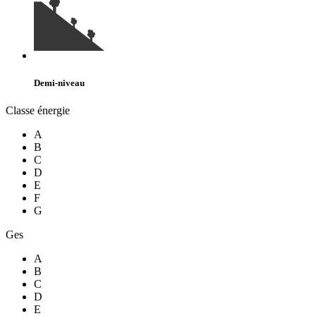
Demi-niveau
Classe énergie
A
B
C
D
E
F
G
Ges
A
B
C
D
E