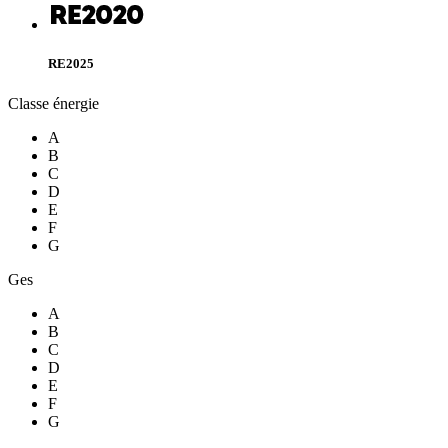
RE2025
Classe énergie
A
B
C
D
E
F
G
Ges
A
B
C
D
E
F
G