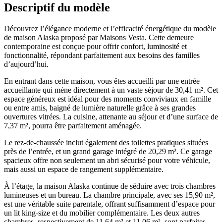
Descriptif du modèle
Découvrez l’élégance moderne et l’efficacité énergétique du modèle
de maison Alaska proposé par Maisons Vesta. Cette demeure
contemporaine est conçue pour offrir confort, luminosité et
fonctionnalité, répondant parfaitement aux besoins des familles
d’aujourd’hui.
En entrant dans cette maison, vous êtes accueilli par une entrée
accueillante qui mène directement à un vaste séjour de 30,41 m². Cet
espace généreux est idéal pour des moments conviviaux en famille
ou entre amis, baigné de lumière naturelle grâce à ses grandes
ouvertures vitrées. La cuisine, attenante au séjour et d’une surface de
7,37 m², pourra être parfaitement aménagée.
Le rez-de-chaussée inclut également des toilettes pratiques situées
près de l’entrée, et un grand garage intégré de 20,29 m². Ce garage
spacieux offre non seulement un abri sécurisé pour votre véhicule,
mais aussi un espace de rangement supplémentaire.
À l’étage, la maison Alaska continue de séduire avec trois chambres
lumineuses et un bureau. La chambre principale, avec ses 15,90 m²,
est une véritable suite parentale, offrant suffisamment d’espace pour
un lit king-size et du mobilier complémentaire. Les deux autres
chambres, respectivement de 11,64 m² et 11,06 m², sont parfaites