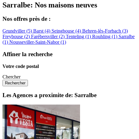
Sarralbe: Nos maisons neuves
Nos offres près de :
Grundviller (5)
Barst (4)
Seingbouse (4)
Behren-lès-Forbach (3)
Freybouse (2)
Farébersviller (2)
Tenteling (1)
Rouhling (1)
Sarralbe
(1)
Nousseviller-Saint-Nabor (1)
Affiner la recherche
Votre code postal
Chercher
Les Agences a proximite de: Sarralbe