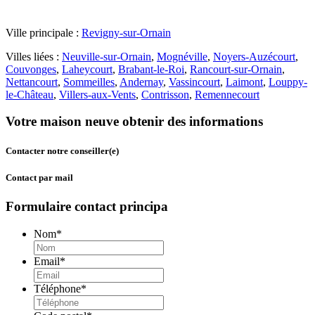
Ville principale :
Revigny-sur-Ornain
Villes liées :
Neuville-sur-Ornain
,
Mognéville
,
Noyers-Auzécourt
,
Couvonges
,
Laheycourt
,
Brabant-le-Roi
,
Rancourt-sur-Ornain
,
Nettancourt
,
Sommeilles
,
Andernay
,
Vassincourt
,
Laimont
,
Louppy-
le-Château
,
Villers-aux-Vents
,
Contrisson
,
Remennecourt
Votre maison neuve obtenir des informations
Contacter notre conseiller(e)
Contact par mail
Formulaire contact principa
Nom
*
Email
*
Téléphone
*