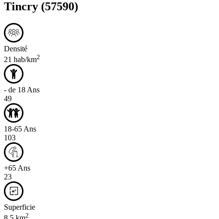
Tincry
(57590)
Densité
2
21 hab/km
- de 18 Ans
49
18-65 Ans
103
+65 Ans
23
Superficie
2
8,5 km