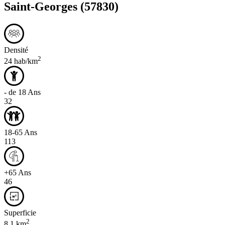
Saint-Georges
(57830)
Densité
2
24 hab/km
- de 18 Ans
32
18-65 Ans
113
+65 Ans
46
Superficie
2
8,1 km