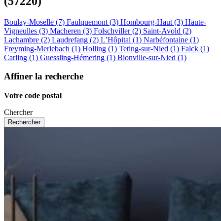
(57220)
Boulay-Moselle (7)
Faulquemont (3)
Hombourg-Haut (3)
Haute-
Vigneulles (3)
Macheren (3)
Folschviller (2)
Saint-Avold (2)
Lachambre (2)
Laudrefang (2)
L’Hôpital (1)
Narbéfontaine (1)
Freyming-Merlebach (1)
Holling (1)
Teting-sur-Nied (1)
Falck (1)
Carling (1)
Guessling-Hémering (1)
Bionville-sur-Nied (1)
Affiner la recherche
Votre code postal
Chercher