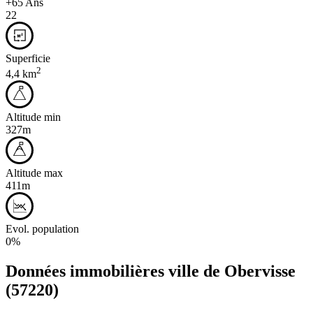
+65 Ans
22
Superficie
2
4,4 km
Altitude min
327m
Altitude max
411m
Evol. population
0%
Données immobilières ville de
Obervisse
(57220)