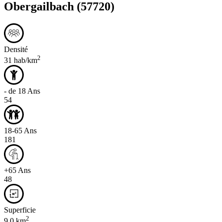
Obergailbach
(57720)
Densité
2
31 hab/km
- de 18 Ans
54
18-65 Ans
181
+65 Ans
48
Superficie
2
9,0 km