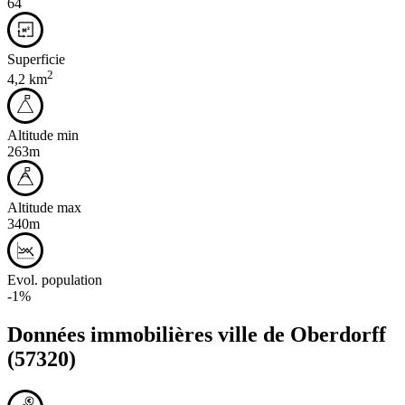
64
Superficie
2
4,2 km
Altitude min
263m
Altitude max
340m
Evol. population
-1%
Données immobilières ville de
Oberdorff
(57320)