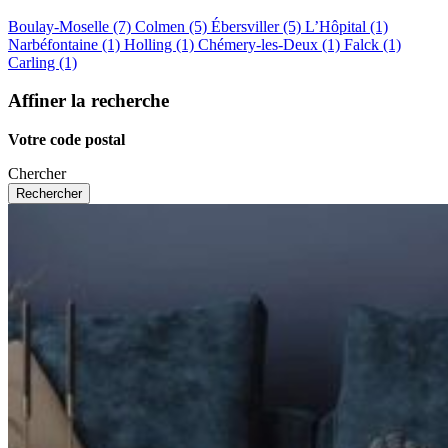
Boulay-Moselle (7)
Colmen (5)
Ébersviller (5)
L’Hôpital (1)
Narbéfontaine (1)
Holling (1)
Chémery-les-Deux (1)
Falck (1)
Carling (1)
Affiner la recherche
Votre code postal
Chercher