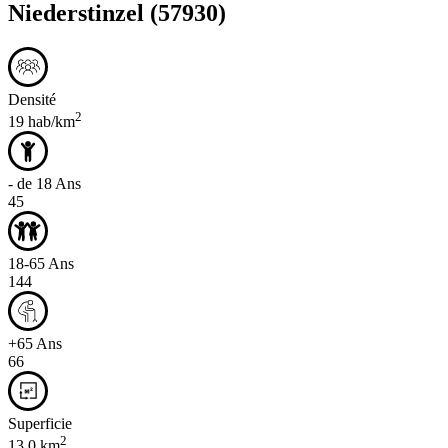
Niederstinzel
(57930)
Densité
2
19 hab/km
- de 18 Ans
45
18-65 Ans
144
+65 Ans
66
Superficie
2
13,0 km