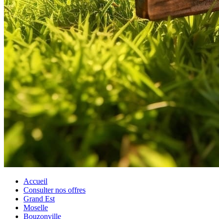
Accueil
Consulter nos offres
Grand Est
Moselle
Bouzonville