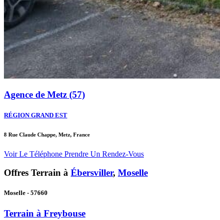
Agence de Metz (57)
RÉGION GRAND EST
8 Rue Claude Chappe, Metz, France
Voir Le Téléphone
Prendre Un Rendez-Vous
Offres Terrain à
Ébersviller
,
Moselle
Moselle - 57660
Terrain à Freybouse