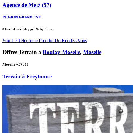
Agence de Metz (57)
RÉGION GRAND EST
8 Rue Claude Chappe, Metz, France
Voir Le Téléphone
Prendre Un Rendez-Vous
Offres Terrain à
Boulay-Moselle
,
Moselle
Moselle - 57660
Terrain à Freybouse