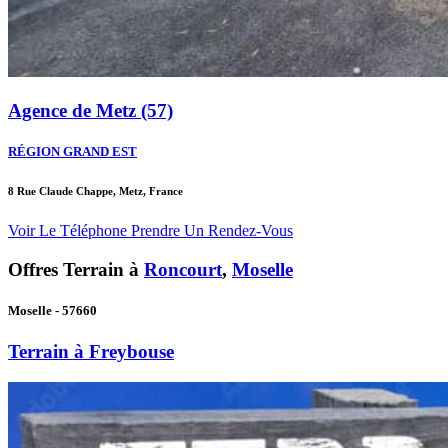
Agence de Metz (57)
RÉGION GRAND EST
8 Rue Claude Chappe, Metz, France
Voir Le Téléphone
Prendre Un Rendez-Vous
Offres Terrain à
Roncourt
,
Moselle
Moselle - 57660
Terrain à Freybouse