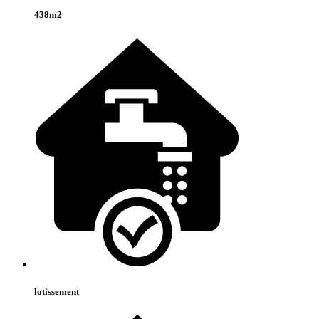
438m2
lotissement