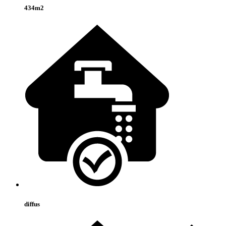
434m2
diffus