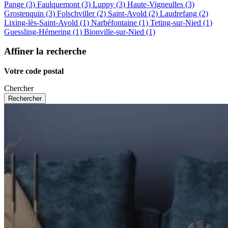
Pange (3)
Faulquemont (3)
Luppy (3)
Haute-Vigneulles (3)
Grostenquin (3)
Folschviller (2)
Saint-Avold (2)
Laudrefang (2)
Lixing-lès-Saint-Avold (1)
Narbéfontaine (1)
Teting-sur-Nied (1)
Guessling-Hémering (1)
Bionville-sur-Nied (1)
Affiner la recherche
Votre code postal
Chercher