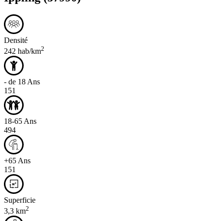
Densité
2
242 hab/km
- de 18 Ans
151
18-65 Ans
494
+65 Ans
151
Superficie
2
3,3 km