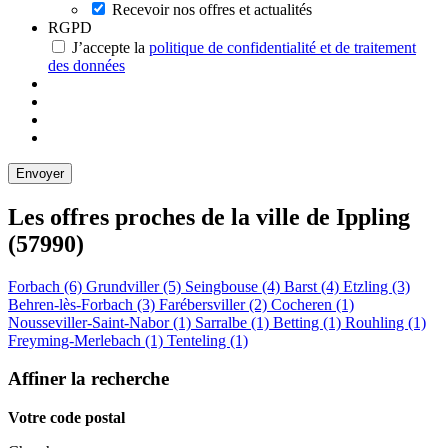
Recevoir nos offres et actualités
RGPD
J’accepte la
politique de confidentialité et de traitement
des données
Les offres proches de la ville de
Ippling
(57990)
Forbach (6)
Grundviller (5)
Seingbouse (4)
Barst (4)
Etzling (3)
Behren-lès-Forbach (3)
Farébersviller (2)
Cocheren (1)
Nousseviller-Saint-Nabor (1)
Sarralbe (1)
Betting (1)
Rouhling (1)
Freyming-Merlebach (1)
Tenteling (1)
Affiner la recherche
Votre code postal