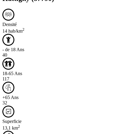
Densité
2
14 hab/km
- de 18 Ans
40
18-65 Ans
117
+65 Ans
32
Superficie
2
13,1 km