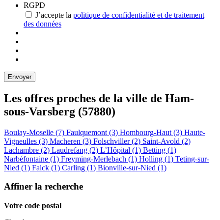
RGPD
J’accepte la
politique de confidentialité et de traitement
des données
Les offres proches de la ville de
Ham-
sous-Varsberg
(57880)
Boulay-Moselle (7)
Faulquemont (3)
Hombourg-Haut (3)
Haute-
Vigneulles (3)
Macheren (3)
Folschviller (2)
Saint-Avold (2)
Lachambre (2)
Laudrefang (2)
L’Hôpital (1)
Betting (1)
Narbéfontaine (1)
Freyming-Merlebach (1)
Holling (1)
Teting-sur-
Nied (1)
Falck (1)
Carling (1)
Bionville-sur-Nied (1)
Affiner la recherche
Votre code postal