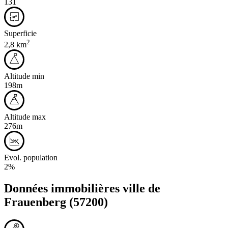
131
Superficie
2
2,8 km
Altitude min
198m
Altitude max
276m
Evol. population
2%
Données immobilières ville de
Frauenberg
(57200)