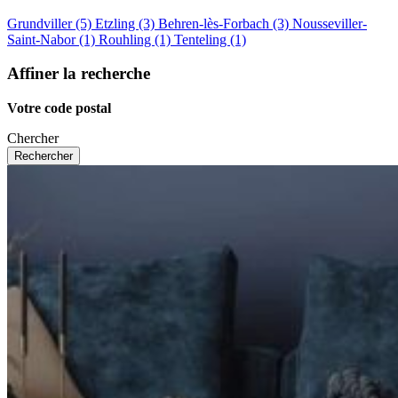
Grundviller (5)
Etzling (3)
Behren-lès-Forbach (3)
Nousseviller-
Saint-Nabor (1)
Rouhling (1)
Tenteling (1)
Affiner la recherche
Votre code postal
Chercher