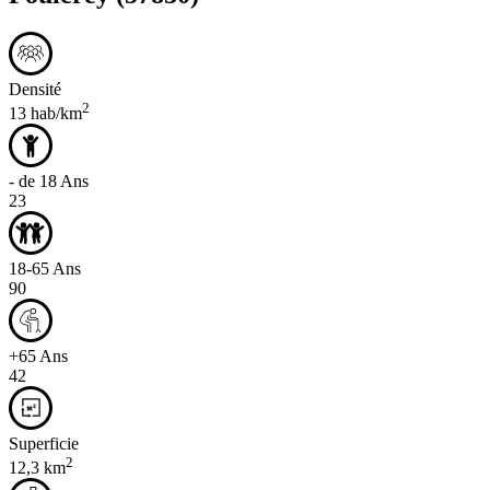
Densité
2
13 hab/km
- de 18 Ans
23
18-65 Ans
90
+65 Ans
42
Superficie
2
12,3 km