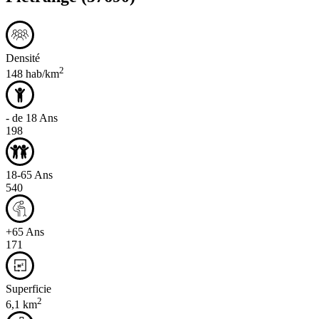
Densité
2
148 hab/km
- de 18 Ans
198
18-65 Ans
540
+65 Ans
171
Superficie
2
6,1 km