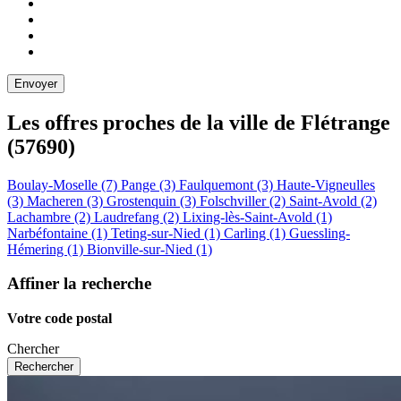
Les offres proches de la ville de
Flétrange
(57690)
Boulay-Moselle (7)
Pange (3)
Faulquemont (3)
Haute-Vigneulles
(3)
Macheren (3)
Grostenquin (3)
Folschviller (2)
Saint-Avold (2)
Lachambre (2)
Laudrefang (2)
Lixing-lès-Saint-Avold (1)
Narbéfontaine (1)
Teting-sur-Nied (1)
Carling (1)
Guessling-
Hémering (1)
Bionville-sur-Nied (1)
Affiner la recherche
Votre code postal
Chercher