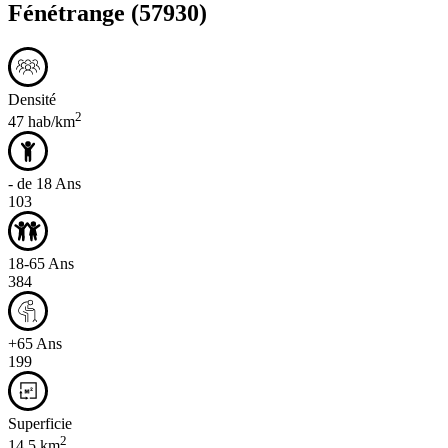
Fénétrange
(57930)
Densité
2
47 hab/km
- de 18 Ans
103
18-65 Ans
384
+65 Ans
199
Superficie
2
14,5 km