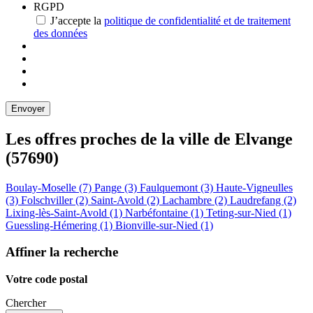
RGPD
J’accepte la
politique de confidentialité et de traitement
des données
Les offres proches de la ville de
Elvange
(57690)
Boulay-Moselle (7)
Pange (3)
Faulquemont (3)
Haute-Vigneulles
(3)
Folschviller (2)
Saint-Avold (2)
Lachambre (2)
Laudrefang (2)
Lixing-lès-Saint-Avold (1)
Narbéfontaine (1)
Teting-sur-Nied (1)
Guessling-Hémering (1)
Bionville-sur-Nied (1)
Affiner la recherche
Votre code postal
Chercher