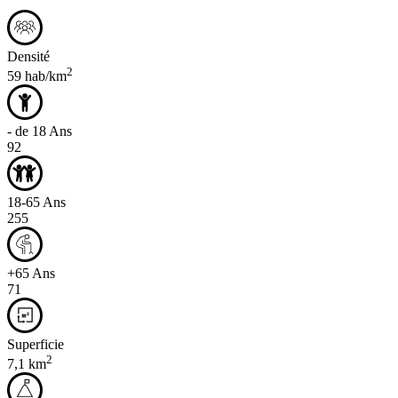
Densité
2
59 hab/km
- de 18 Ans
92
18-65 Ans
255
+65 Ans
71
Superficie
2
7,1 km