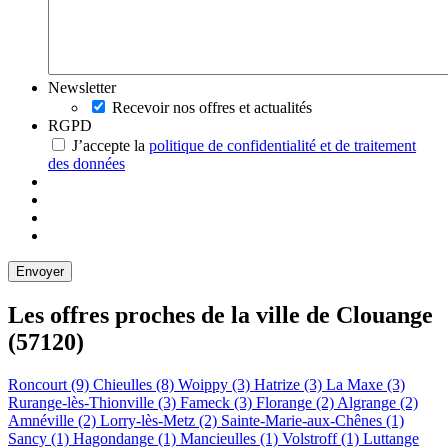
Newsletter
Recevoir nos offres et actualités
RGPD
J’accepte la
politique de confidentialité et de traitement
des données
Les offres proches de la ville de
Clouange
(57120)
Roncourt (9)
Chieulles (8)
Woippy (3)
Hatrize (3)
La Maxe (3)
Rurange-lès-Thionville (3)
Fameck (3)
Florange (2)
Algrange (2)
Amnéville (2)
Lorry-lès-Metz (2)
Sainte-Marie-aux-Chênes (1)
Sancy (1)
Hagondange (1)
Mancieulles (1)
Volstroff (1)
Luttange