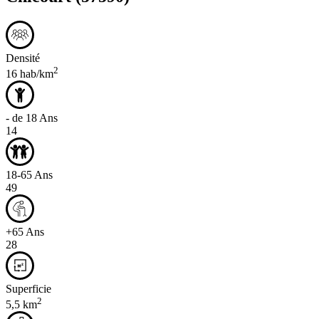
Densité
2
16 hab/km
- de 18 Ans
14
18-65 Ans
49
+65 Ans
28
Superficie
2
5,5 km