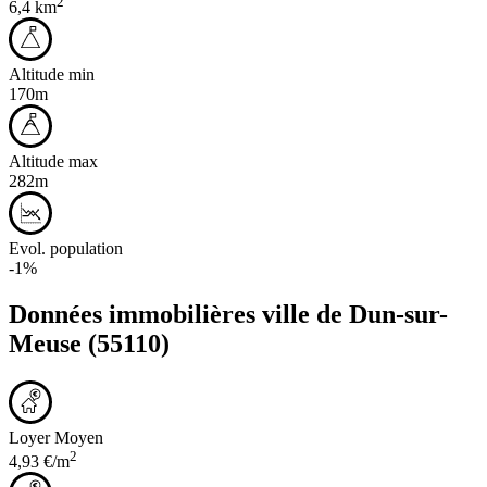
2
6,4 km
Altitude min
170m
Altitude max
282m
Evol. population
-1%
Données immobilières ville de
Dun-sur-
Meuse
(55110)
Loyer Moyen
2
4,93 €/m