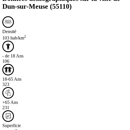
Dun-sur-Meuse
(55110)
Densité
2
103 hab/km
- de 18 Ans
106
18-65 Ans
323
+65 Ans
231
Superficie