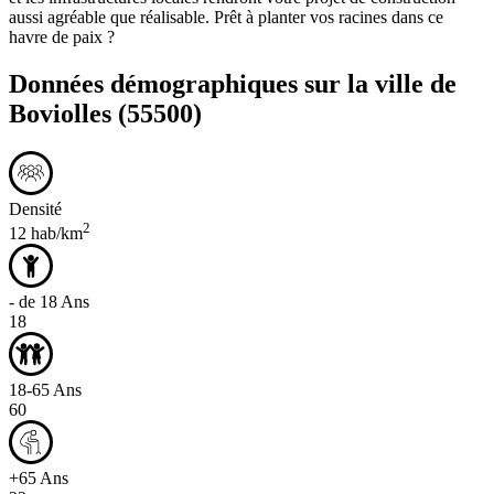
aussi agréable que réalisable. Prêt à planter vos racines dans ce
havre de paix ?
Données démographiques sur la ville de
Boviolles
(55500)
Densité
2
12 hab/km
- de 18 Ans
18
18-65 Ans
60
+65 Ans