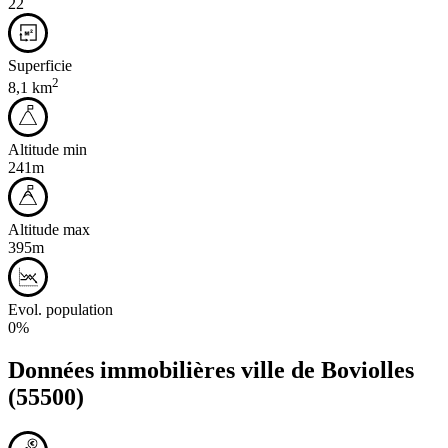
22
Superficie
2
8,1 km
Altitude min
241m
Altitude max
395m
Evol. population
0%
Données immobilières ville de
Boviolles
(55500)