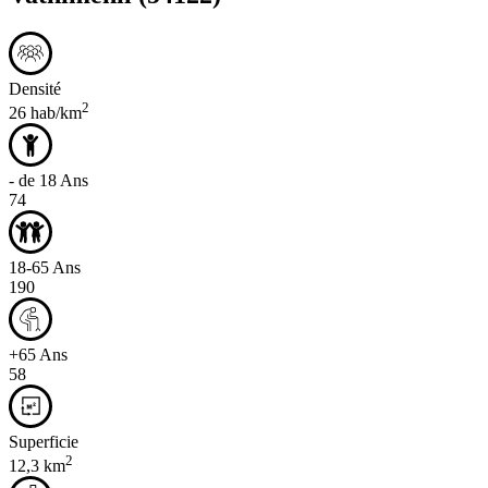
Densité
2
26 hab/km
- de 18 Ans
74
18-65 Ans
190
+65 Ans
58
Superficie
2
12,3 km