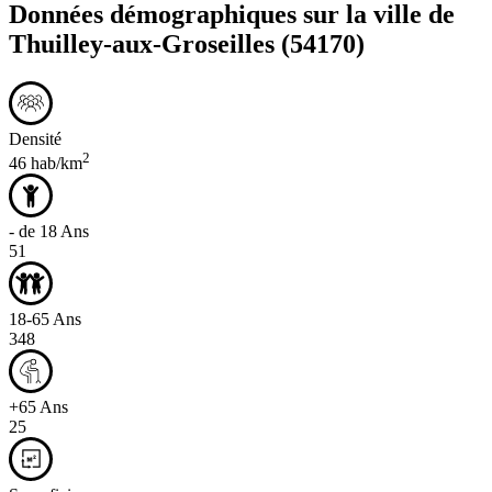
Données démographiques sur la ville de
Thuilley-aux-Groseilles
(54170)
Densité
2
46 hab/km
- de 18 Ans
51
18-65 Ans
348
+65 Ans
25