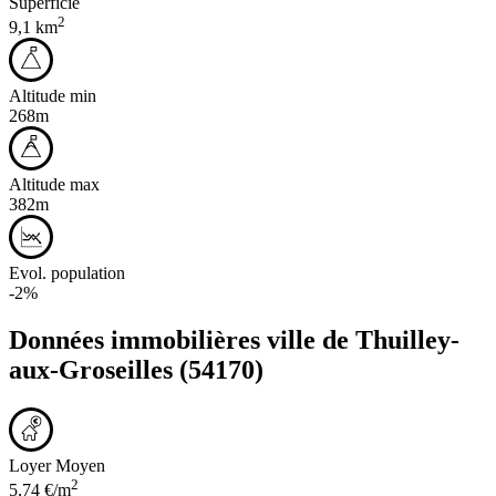
Superficie
2
9,1 km
Altitude min
268m
Altitude max
382m
Evol. population
-2%
Données immobilières ville de
Thuilley-
aux-Groseilles
(54170)
Loyer Moyen
2
5,74 €/m