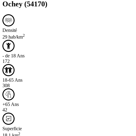
Ochey
(54170)
Densité
2
29 hab/km
- de 18 Ans
172
18-65 Ans
308
+65 Ans
42
Superficie
2
18,1 km