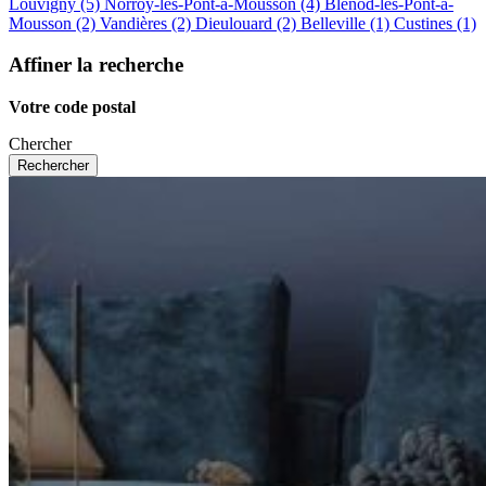
Louvigny (5)
Norroy-lès-Pont-à-Mousson (4)
Blénod-lès-Pont-à-
Mousson (2)
Vandières (2)
Dieulouard (2)
Belleville (1)
Custines (1)
Affiner la recherche
Votre code postal
Chercher