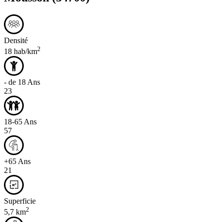
Densité
2
18 hab/km
- de 18 Ans
23
18-65 Ans
57
+65 Ans
21
Superficie
2
5,7 km