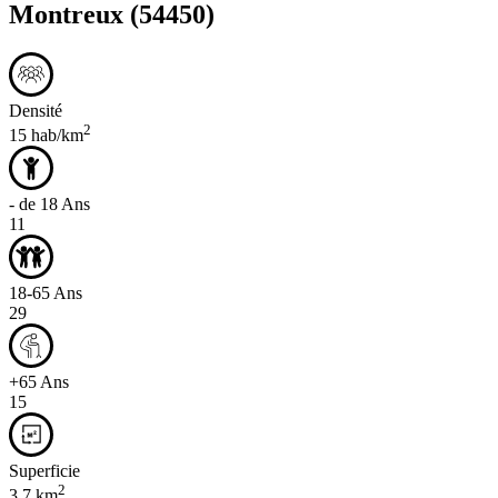
Montreux
(54450)
Densité
2
15 hab/km
- de 18 Ans
11
18-65 Ans
29
+65 Ans
15
Superficie
2
3,7 km