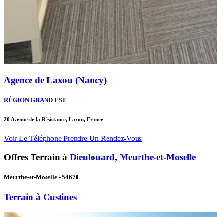
Agence de Laxou (Nancy)
RÉGION GRAND EST
20 Avenue de la Résistance, Laxou, France
Voir Le Téléphone
Prendre Un Rendez-Vous
Offres Terrain à
Dieulouard
,
Meurthe-et-Moselle
Meurthe-et-Moselle - 54670
Terrain à Custines