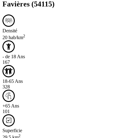
Favières
(54115)
Densité
2
20 hab/km
- de 18 Ans
167
18-65 Ans
328
+65 Ans
101
Superficie
2
29,5 km