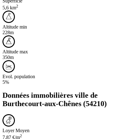
Superficie
2
5,6 km
Altitude min
228m
Altitude max
350m
Evol. population
5%
Données immobilières ville de
Burthecourt-aux-Chênes
(54210)
Loyer Moyen
2
7,87 €/m