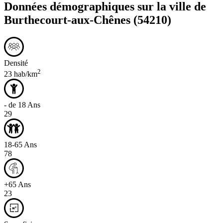
Données démographiques sur la ville de
Burthecourt-aux-Chênes
(54210)
Densité
2
23 hab/km
- de 18 Ans
29
18-65 Ans
78
+65 Ans
23