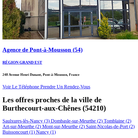
Agence de Pont-à-Mousson (54)
RÉGION GRAND EST
248 Avenue Henri Dunant, Pont-à-Mousson, France
Voir Le Téléphone
Prendre Un Rendez-Vous
Les offres proches de la ville de
Burthecourt-aux-Chênes
(54210)
Saulxures-lès-Nancy (3)
Dombasle-sur-Meurthe (2)
Tomblaine (2)
Art-sur-Meurthe (2)
Mont-sur-Meurthe (2)
Saint-Nicolas-de-Port (2)
Buissoncourt (1)
Nancy (1)